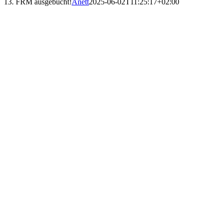
13. FRM ausgebucht!
Anett
2025-06-02T11:25:17+02:00